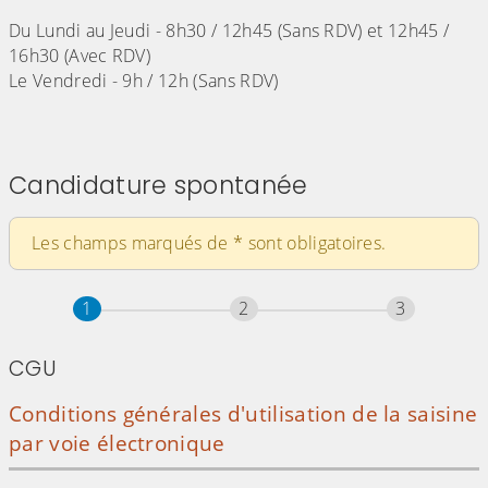
Du Lundi au Jeudi - 8h30 / 12h45 (Sans RDV) et 12h45 /
16h30 (Avec RDV)
Le Vendredi - 9h / 12h (Sans RDV)
Candidature spontanée
Les champs marqués de
*
sont obligatoires.
Étape
sur 3
Étape
sur 3
Étape
sur 3
1
2
3
CGU
Conditions générales d'utilisation de la saisine
par voie électronique