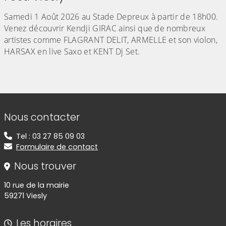
Samedi 1 Août 2026 au Stade Depreux à partir de 18h00.
Venez découvrir Kendji GIRAC ainsi que de nombreux
artistes comme FLAGRANT DELIT, ARMELLE et son violon,
HARSAX en live Saxo et KENT Dj Set.
Informations de contact
Nous contacter
Tel : 03 27 85 09 03
Formulaire de contact
Nous trouver
10 rue de la mairie
59271 Viesly
Les horaires